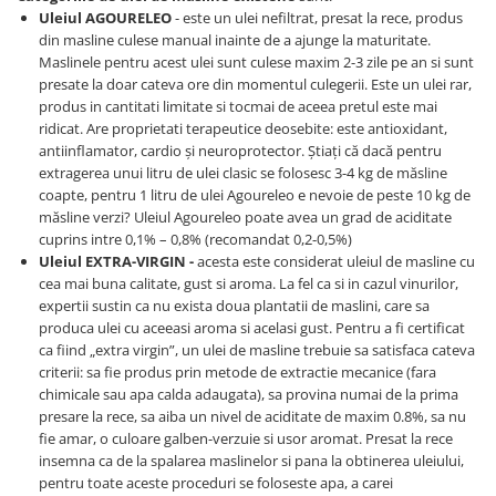
Uleiul AGOURELEO
- este un ulei nefiltrat, presat la rece, produs
din masline culese manual inainte de a ajunge la maturitate.
Maslinele pentru acest ulei sunt culese maxim 2-3 zile pe an si sunt
presate la doar cateva ore din momentul culegerii. Este un ulei rar,
produs in cantitati limitate si tocmai de aceea pretul este mai
ridicat. Are proprietati terapeutice deosebite: este antioxidant,
antiinflamator, cardio și neuroprotector. Știați că dacă pentru
extragerea unui litru de ulei clasic se folosesc 3-4 kg de măsline
coapte, pentru 1 litru de ulei Agoureleo e nevoie de peste 10 kg de
măsline verzi? Uleiul Agoureleo poate avea un grad de aciditate
cuprins intre 0,1% – 0,8% (recomandat 0,2-0,5%)
Uleiul EXTRA-VIRGIN -
acesta este considerat uleiul de masline cu
cea mai buna calitate, gust si aroma. La fel ca si in cazul vinurilor,
expertii sustin ca nu exista doua plantatii de maslini, care sa
produca ulei cu aceeasi aroma si acelasi gust. Pentru a fi certificat
ca fiind „extra virgin”, un ulei de masline trebuie sa satisfaca cateva
criterii: sa fie produs prin metode de extractie mecanice (fara
chimicale sau apa calda adaugata), sa provina numai de la prima
presare la rece, sa aiba un nivel de aciditate de maxim 0.8%, sa nu
fie amar, o culoare galben-verzuie si usor aromat. Presat la rece
insemna ca de la spalarea maslinelor si pana la obtinerea uleiului,
pentru toate aceste proceduri se foloseste apa, a carei