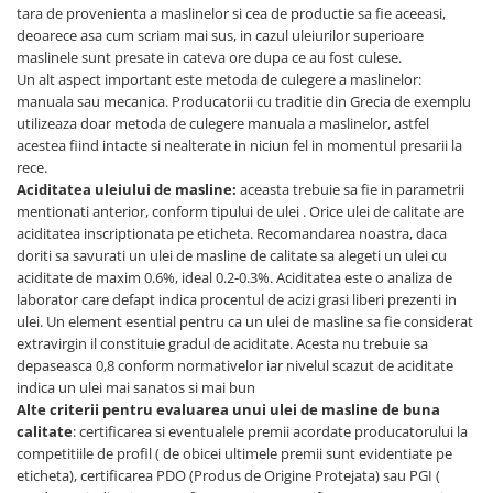
tara de provenienta a maslinelor si cea de productie sa fie aceeasi,
deoarece asa cum scriam mai sus, in cazul uleiurilor superioare
maslinele sunt presate in cateva ore dupa ce au fost culese.
Un alt aspect important este metoda de culegere a maslinelor:
manuala sau mecanica. Producatorii cu traditie din Grecia de exemplu
utilizeaza doar metoda de culegere manuala a maslinelor, astfel
acestea fiind intacte si nealterate in niciun fel in momentul presarii la
rece.
Aciditatea uleiului de masline:
aceasta trebuie sa fie in parametrii
mentionati anterior, conform tipului de ulei . Orice ulei de calitate are
aciditatea inscriptionata pe eticheta. Recomandarea noastra, daca
doriti sa savurati un ulei de masline de calitate sa alegeti un ulei cu
aciditate de maxim 0.6%, ideal 0.2-0.3%. Aciditatea este o analiza de
laborator care defapt indica procentul de acizi grasi liberi prezenti in
ulei. Un element esential pentru ca un ulei de masline sa fie considerat
extravirgin il constituie gradul de aciditate. Acesta nu trebuie sa
depaseasca 0,8 conform normativelor iar nivelul scazut de aciditate
indica un ulei mai sanatos si mai bun
Alte criterii pentru evaluarea unui ulei de masline de buna
calitate
: certificarea si eventualele premii acordate producatorului la
competitiile de profil ( de obicei ultimele premii sunt evidentiate pe
eticheta), certificarea PDO (Produs de Origine Protejata) sau PGI (