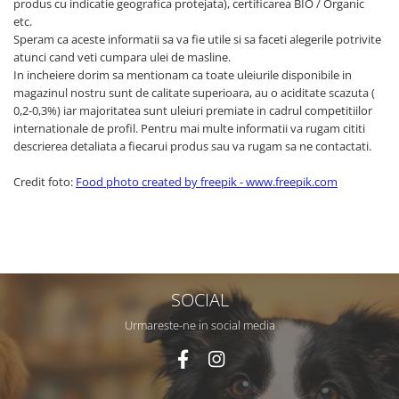
produs cu indicatie geografica protejata), certificarea BIO / Organic
etc.
Speram ca aceste informatii sa va fie utile si sa faceti alegerile potrivite
atunci cand veti cumpara ulei de masline.
In incheiere dorim sa mentionam ca toate uleiurile disponibile in
magazinul nostru sunt de calitate superioara, au o aciditate scazuta (
0,2-0,3%) iar majoritatea sunt uleiuri premiate in cadrul competitiilor
internationale de profil. Pentru mai multe informatii va rugam cititi
descrierea detaliata a fiecarui produs sau va rugam sa ne contactati.
Credit foto:
Food photo created by freepik - www.freepik.com
SOCIAL
Urmareste-ne in social media