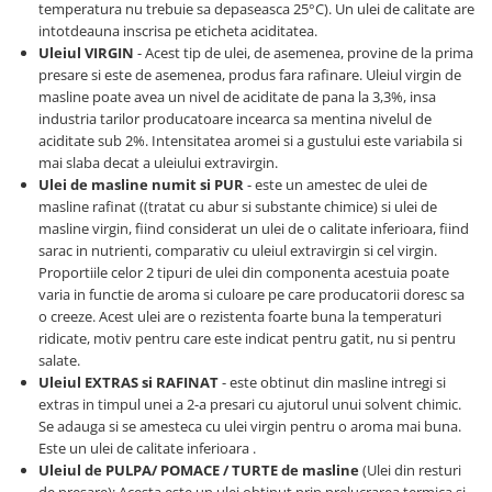
temperatura nu trebuie sa depaseasca 25°C). Un ulei de calitate are
intotdeauna inscrisa pe eticheta aciditatea.
Uleiul VIRGIN
- Acest tip de ulei, de asemenea, provine de la prima
presare si este de asemenea, produs fara rafinare. Uleiul virgin de
masline poate avea un nivel de aciditate de pana la 3,3%, insa
industria tarilor producatoare incearca sa mentina nivelul de
aciditate sub 2%. Intensitatea aromei si a gustului este variabila si
mai slaba decat a uleiului extravirgin.
Ulei de masline numit si PUR
- este un amestec de ulei de
masline rafinat ((tratat cu abur si substante chimice) si ulei de
masline virgin, fiind considerat un ulei de o calitate inferioara, fiind
sarac in nutrienti, comparativ cu uleiul extravirgin si cel virgin.
Proportiile celor 2 tipuri de ulei din componenta acestuia poate
varia in functie de aroma si culoare pe care producatorii doresc sa
o creeze. Acest ulei are o rezistenta foarte buna la temperaturi
ridicate, motiv pentru care este indicat pentru gatit, nu si pentru
salate.
Uleiul EXTRAS si RAFINAT
- este obtinut din masline intregi si
extras in timpul unei a 2-a presari cu ajutorul unui solvent chimic.
Se adauga si se amesteca cu ulei virgin pentru o aroma mai buna.
Este un ulei de calitate inferioara .
Uleiul de PULPA/ POMACE / TURTE de masline
(Ulei din resturi
de presare): Acesta este un ulei obtinut prin prelucrarea termica si