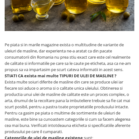
Pe piata si in marile magazine exista o multitudine de variante de
uleiuri de masline, dar experienta ne-a aratat ca din pacate
consumatorii din Romania nu prea stiu exact care este cel realmente
de calitate si informatiile pe care sa le caute pe eticheta, asa ca ne-am
propus sa va impartasim pe scurt cateva informatii in acest sens.
STIATI CA exista mai multe TIPURI DE ULEI DE MASLINE ?
Exista multe soiuri diferite de masline din care se produce ulei iar
fiecare soi aduce o aroma si o calitate unica uleiului. Obtinerea si
productia unui ulei de masline de calitate este un proces complex, o
arta, drumul de la recoltare pana la imbuteliere trebuie sa fie cat mai
scurt posibil, pentru a pastra toate proprietatiile produsului intacte.
Pentru ca gasim pe piata o multime de sortimente de uleiuri de
masline, este bine sa cunoastem categoriile si cum sa facem alegerea
cea mai buna. Verificati intotdeauna eticheta si specificatiile aferente
produsului pe care il cumparati.
Categoriile de ulei de masline existene
sunt: