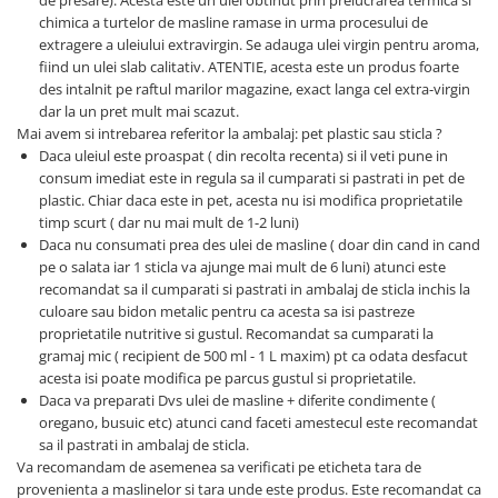
chimica a turtelor de masline ramase in urma procesului de
extragere a uleiului extravirgin. Se adauga ulei virgin pentru aroma,
fiind un ulei slab calitativ. ATENTIE, acesta este un produs foarte
des intalnit pe raftul marilor magazine, exact langa cel extra-virgin
dar la un pret mult mai scazut.
Mai avem si intrebarea referitor la ambalaj: pet plastic sau sticla ?
Daca uleiul este proaspat ( din recolta recenta) si il veti pune in
consum imediat este in regula sa il cumparati si pastrati in pet de
plastic. Chiar daca este in pet, acesta nu isi modifica proprietatile
timp scurt ( dar nu mai mult de 1-2 luni)
Daca nu consumati prea des ulei de masline ( doar din cand in cand
pe o salata iar 1 sticla va ajunge mai mult de 6 luni) atunci este
recomandat sa il cumparati si pastrati in ambalaj de sticla inchis la
culoare sau bidon metalic pentru ca acesta sa isi pastreze
proprietatile nutritive si gustul. Recomandat sa cumparati la
gramaj mic ( recipient de 500 ml - 1 L maxim) pt ca odata desfacut
acesta isi poate modifica pe parcus gustul si proprietatile.
Daca va preparati Dvs ulei de masline + diferite condimente (
oregano, busuic etc) atunci cand faceti amestecul este recomandat
sa il pastrati in ambalaj de sticla.
Va recomandam de asemenea sa verificati pe eticheta tara de
provenienta a maslinelor si tara unde este produs. Este recomandat ca