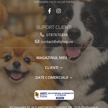
Urmareste-ne in social media
SUPORT CLIENTI
0787676848
contact@alishop.ro
MAGAZINUL MEU
CLIENTI
DATE COMERCIALE
©Copyright SC BIZLAND DEVELOPMENT SRL 2026
Platforma E-