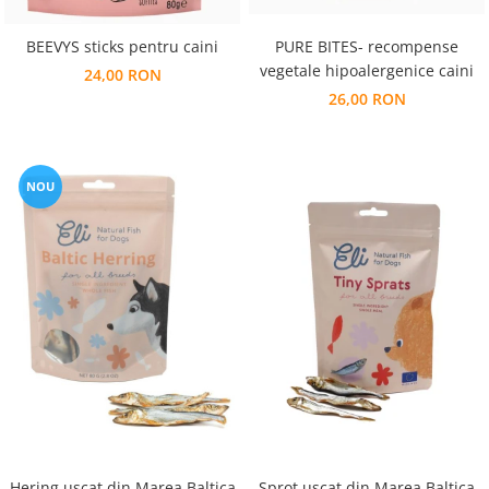
BEEVYS sticks pentru caini
PURE BITES- recompense
vegetale hipoalergenice caini
24,00 RON
26,00 RON
NOU
Hering uscat din Marea Baltica
Sprot uscat din Marea Baltica