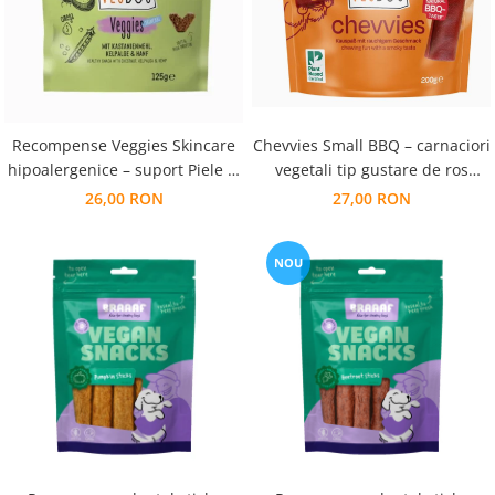
Recompense Veggies Skincare
Chevvies Small BBQ – carnaciori
hipoalergenice – suport Piele si
vegetali tip gustare de ros
blana stralucitoare
pentru caini
26,00 RON
27,00 RON
NOU