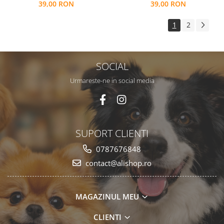
tip biscuit / snack forma os
Hipoalergenica pentru Caini
39,00 RON
39,00 RON
LARGE
1
2
SOCIAL
Urmareste-ne in social media
SUPORT CLIENTI
0787676848
contact@alishop.ro
MAGAZINUL MEU
CLIENTI