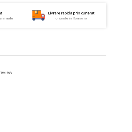
et
Livrare rapida prin curierat
animale
oriunde in Romania
review.