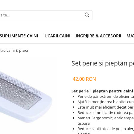
SUPLIMENTE CAINI
JUCARII CAINI
INGRIJIRE & ACCESORII
MAX
ru caini & pisici
Set perie si pieptan p
42,00 RON
Set perie + pieptan pentru caini 
Perie de păr extrem de eficientă
Ajută la menținerea blanitei cur
Este mult mai eficient decat peri
Reduce semnificativ caderea parul
Manerul ergonomic, antiderapant
usoara
Reduce cantitatea de polen alerg