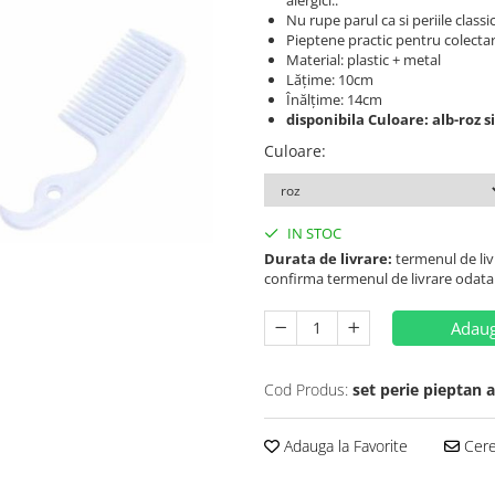
alergici..
Nu rupe parul ca si periile classi
Pieptene practic pentru colecta
Material: plastic + metal
Lățime: 10cm
Înălțime: 14cm
disponibila Culoare: alb-roz s
Culoare
:
IN STOC
Durata de livrare:
termenul de livr
confirma termenul de livrare odata
Adaug
Cod Produs:
set perie pieptan a
Adauga la Favorite
Cere 