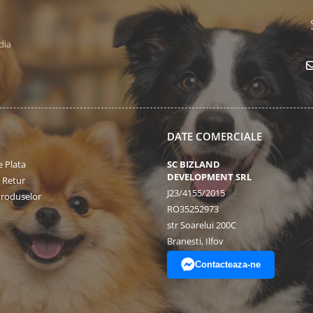
dia
DATE COMERCIALE
 Plata
SC BIZLAND
DEVELOPMENT SRL
e Retur
J23/4155/2015
Produselor
RO35252973
str Soarelui 200C
Branesti, Ilfov
Contacteaza-ne