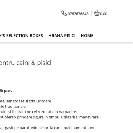
0787676848
0,00
'S SELECTION BOXES
HRANA PISICI
HOME
entru caini & pisici
& pisici
.
ate, sanatoase si stralucitoare
ile traditionale.
ui si il curata pe cel rezultat din narparlire.
 oferao prindere sigura in timpul utilizarii si manevrare
ic gasit pe parul animalelor, la care multi oameni sunt