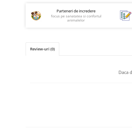
Parteneri de incredere
focus pe sanatatea si confortul
animalelor
Review-uri
(0)
Daca d