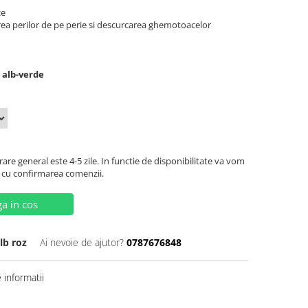
ce
rea perilor de pe perie si descurcarea ghemotoacelor
i alb-verde
are general este 4-5 zile. In functie de disponibilitate va vom
 cu confirmarea comenzii.
a in cos
lb roz
Ai nevoie de ajutor?
0787676848
informatii