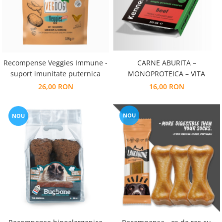
CARNE ABURITA –
Recompense Veggies Immune -
MONOPROTEICA – VITA
suport imunitate puternica
16,00 RON
26,00 RON
NOU
NOU