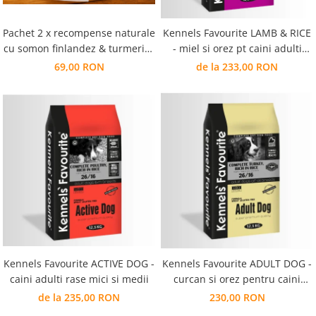
Pachet 2 x recompense naturale
Kennels Favourite LAMB & RICE
cu somon finlandez & turmeric (
- miel si orez pt caini adulti
recompense + training treats)
formula SENSITIVE
69,00 RON
de la 233,00 RON
Kennels Favourite ACTIVE DOG -
Kennels Favourite ADULT DOG -
caini adulti rase mici si medii
curcan si orez pentru caini
adulti toate rasele si seniori
de la 235,00 RON
230,00 RON