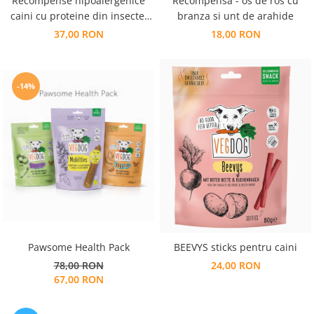
Recompense hipoalergenice
Recompensa - os de ros cu
caini cu proteine din insecte,
branza si unt de arahide
biscuit/ snack forma os
37,00 RON
18,00 RON
MEDIUM
-14%
Pawsome Health Pack
BEEVYS sticks pentru caini
78,00 RON
24,00 RON
67,00 RON