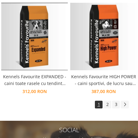
Kennels Favourite HIGH POWER
Kennels Favourite EXPANDED -
- caini sportivi, de lucru sau
caini toate rasele cu tendinta
catele gestante
de supraponderalitate sau nivel
387,00 RON
312,00 RON
scăzut de activitate
1
2
3
SOCIAL