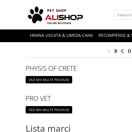
HRANA USCATA & UMEDA CAINI
RECOMPENSE & 
A
B
C
D
PHYSIS OF CRETE
VEZI MAI MULTE PRODUSE
PRO VET
VEZI MAI MULTE PRODUSE
Lista marci