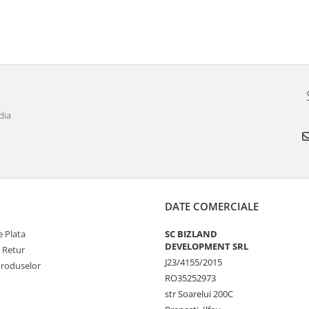
dia
DATE COMERCIALE
 Plata
SC BIZLAND
DEVELOPMENT SRL
e Retur
J23/4155/2015
Produselor
RO35252973
str Soarelui 200C