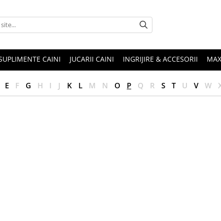
SUPLIMENTE CAINI
JUCARII CAINI
INGRIJIRE & ACCESORII
MAX
E
F
G
H
I
J
K
L
M
N
O
P
Q
R
S
T
U
V
W