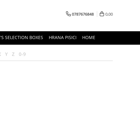
0787676848
0,00
'S SELECTION BOXES
HRANA PISICI
HOME
X
Y
Z
0-9