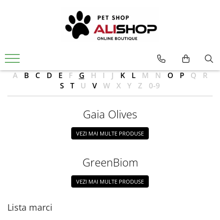
A
B
C
D
E
F
G
H
I
J
K
L
M
N
O
P
Q
R
S
T
U
V
W
X
Y
Z
0-9
Gaia Olives
VEZI MAI MULTE PRODUSE
GreenBiom
VEZI MAI MULTE PRODUSE
Lista marci